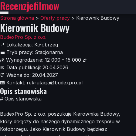
Recenzjefilmow
Strona główna
>
Oferty pracy
>
Kierownik Budowy
Kierownik Budowy
BudexPro Sp. z o.o.
📍
Lokalizacja:
Kołobrzeg
💼
Tryb pracy:
Stacjonarna
💰
Wynagrodzenie:
12 000 - 15 000 zł
📅
Data publikacji:
20.04.2026
⏰
Ważna do:
20.04.2027
📧
Kontakt:
rekrutacja@budexpro.pl
Opis stanowiska
# Opis stanowiska
BudexPro Sp. z o.o. poszukuje Kierownika Budowy,
który dołączy do naszego dynamicznego zespołu w
Kołobrzegu. Jako Kierownik Budowy będziesz