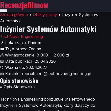
Recenzjefilmow
Strona główna
>
Oferty pracy
>
Inżynier Systemów
Automatyki
Inżynier Systemów Automatyki
TechNova Engineering
📍
Lokalizacja:
Radom
💼
Tryb pracy:
Zdalna
💰
Wynagrodzenie:
8 000 - 12 000 zł
📅
Data publikacji:
20.04.2026
⏰
Ważna do:
20.04.2027
📧
Kontakt:
recruitment@technovaengineering.pl
Opis stanowiska
# Opis Stanowiska
TechNova Engineering poszukuje utalentowanego
Inżyniera Systemów Automatyki, który dołączy do