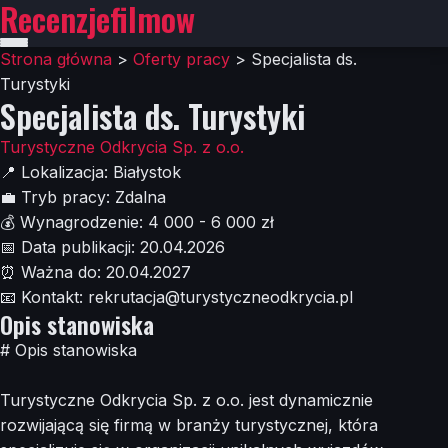
Recenzjefilmow
Strona główna
>
Oferty pracy
>
Specjalista ds.
Turystyki
Specjalista ds. Turystyki
Turystyczne Odkrycia Sp. z o.o.
📍
Lokalizacja:
Białystok
💼
Tryb pracy:
Zdalna
💰
Wynagrodzenie:
4 000 - 6 000 zł
📅
Data publikacji:
20.04.2026
⏰
Ważna do:
20.04.2027
📧
Kontakt:
rekrutacja@turystyczneodkrycia.pl
Opis stanowiska
# Opis stanowiska
Turystyczne Odkrycia Sp. z o.o. jest dynamicznie
rozwijającą się firmą w branży turystycznej, która