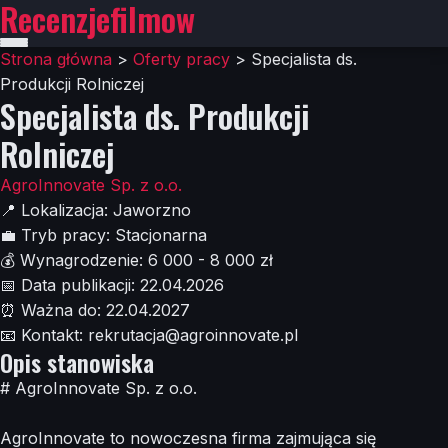
Recenzjefilmow
Strona główna
>
Oferty pracy
>
Specjalista ds.
Produkcji Rolniczej
Specjalista ds. Produkcji
Rolniczej
AgroInnovate Sp. z o.o.
📍
Lokalizacja:
Jaworzno
💼
Tryb pracy:
Stacjonarna
💰
Wynagrodzenie:
6 000 - 8 000 zł
📅
Data publikacji:
22.04.2026
⏰
Ważna do:
22.04.2027
📧
Kontakt:
rekrutacja@agroinnovate.pl
Opis stanowiska
# AgroInnovate Sp. z o.o.
AgroInnovate to nowoczesna firma zajmująca się