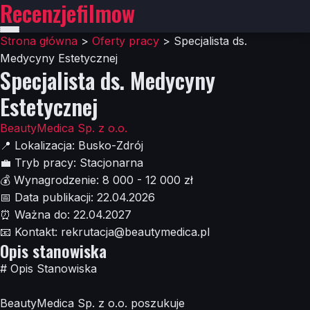
Recenzjefilmow
Strona główna
>
Oferty pracy
>
Specjalista ds.
Medycyny Estetycznej
Specjalista ds. Medycyny
Estetycznej
BeautyMedica Sp. z o.o.
📍
Lokalizacja:
Busko-Zdrój
💼
Tryb pracy:
Stacjonarna
💰
Wynagrodzenie:
8 000 - 12 000 zł
📅
Data publikacji:
22.04.2026
⏰
Ważna do:
22.04.2027
📧
Kontakt:
rekrutacja@beautymedica.pl
Opis stanowiska
# Opis Stanowiska
BeautyMedica Sp. z o.o. poszukuje