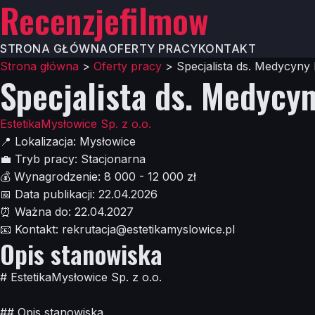
Recenzjefilmow
STRONA GŁÓWNA
OFERTY PRACY
KONTAKT
Strona główna
>
Oferty pracy
>
Specjalista ds. Medycyny 
Specjalista ds. Medycyn
EstetikaMysłowice Sp. z o.o.
📍
Lokalizacja:
Mysłowice
💼
Tryb pracy:
Stacjonarna
💰
Wynagrodzenie:
8 000 - 12 000 zł
📅
Data publikacji:
22.04.2026
⏰
Ważna do:
22.04.2027
📧
Kontakt:
rekrutacja@estetikamyslowice.pl
Opis stanowiska
# EstetikaMysłowice Sp. z o.o.
## Opis stanowiska