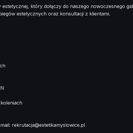
y estetycznej, który dołączy do naszego nowoczesnego g
egów estetycznych oraz konsultacji z klientami.
ych
LN
koleniach
mail:
rekrutacja@estetikamyslowice.pl